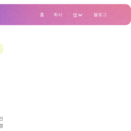
홈
회사
블로그
앱
인
경