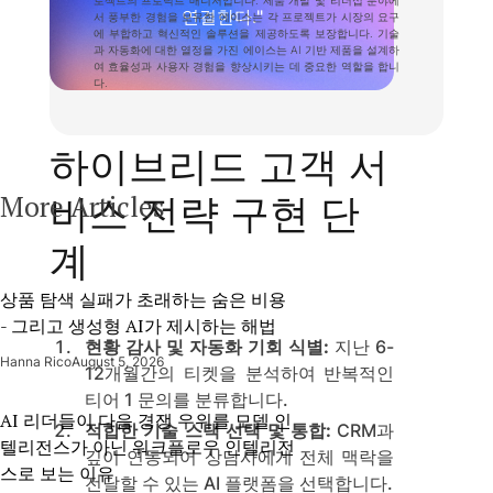
연결한다."
서 풍부한 경험을 보유한 에이스는 각 프로젝트가 시장의 요구
에 부합하고 혁신적인 솔루션을 제공하도록 보장합니다. 기술
과 자동화에 대한 열정을 가진 에이스는 AI 기반 제품을 설계하
여 효율성과 사용자 경험을 향상시키는 데 중요한 역할을 합니
다.
하이브리드 고객 서
More Articles
비스 전략 구현 단
계
상품 탐색 실패가 초래하는 숨은 비용
- 그리고 생성형 AI가 제시하는 해법
현황 감사 및 자동화 기회 식별:
지난 6-
Hanna Rico
August 5, 2026
12개월간의 티켓을 분석하여 반복적인
티어 1 문의를 분류합니다.
AI 리더들이 다음 경쟁 우위를 모델 인
적합한 기술 스택 선택 및 통합:
CRM과
텔리전스가 아닌 워크플로우 인텔리전
깊이 연동되어 상담사에게 전체 맥락을
스로 보는 이유
전달할 수 있는 AI 플랫폼을 선택합니다.