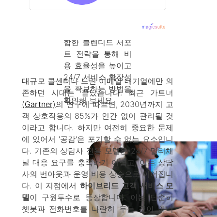
경험(CX)을 혁신하
세요. AI의 속도와
상담사의 공감을 결
합한 블렌디드 서포
트 전략을 통해 비
용 효율성을 높이고
24/7 서비스 확장성
대규모 콜센터나 느린 이메일 대기열에만 의
을 확보하는 방법을
존하던 시대는 끝났습니다. 최근 가트너
확인해 보세요.
(Gartner)
의 연구에 따르면, 2030년까지 고
객 상호작용의 85%가 인간 없이 관리될 것
이라고 합니다. 하지만 여전히 중요한 문제
에 있어서 '공감'은 포기할 수 없는 요소입니
다. 기존의 상담사 전용 모델은 24/7 멀티채
널 대응 요구를 충족하기 어렵고, 이는 상담
사의 번아웃과 운영 비용 상승으로 이어집니
다. 이 지점에서
하이브리드 고객 서비스 모
델
이 구원투수로 등장합니다. 이는 단순히
챗봇과 전화번호를 나란히 두는 것이 아니