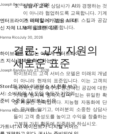
Joseph Bandoy
July 30, 2026
상담사 교육:
상담사가 AI와 경쟁하는 것
이 아니라 협업하도록 교육합니다. 기계
엔터프라이즈 리테일러가 범용 AI 대
가 대체할 수 없는 소프트 스킬과 공감
신 자체 LLM이 필요한 이유
능력 강화에 집중합니다.
Hanna Rico
July 30, 2026
결론: 고객 지원의
하이브리드 RAG는 어떻게 엔터프라이
새로운 표준
즈 지식 검색을 혁신하는가
Joseph Bandoy
July 23, 2026
하이브리드 고객 서비스 모델은 미래의 개념
이 아니라 현재의 표준입니다. 이는 고객의
Stord의 2026 이커머스 AI 현황 보고
즉각적인 해결 욕구와 인간적인 공감에 대한
서: 소비자의 AI 도입 속도가 기업의
기대를 동시에 충족시킬 수 있는 유일한 확
준비 수준을 앞지르는 이유
장 가능한 전략입니다. 지능형 자동화에 단
순 문의를 맡기고, 여러분의 소중한 상담사
Hanna Rico
July 17, 2026
들이 고객 충성도를 높이고 수익을 창출하는
고부채 가치 활동에 집중하게 하십시오.
가트너: AI 에이전트가 디지털 커머스
를 개편하고 있다. 귀사는 준비되어 있