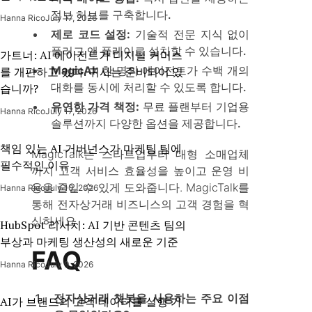
정보 허브를 구축합니다.
Hanna Rico
July 17, 2026
제로 코드 설정:
기술적 전문 지식 없이
플러그 앤 플레이로 설치할 수 있습니다.
가트너: AI 에이전트가 디지털 커머스
MagicAI:
한 명의 에이전트가 수백 개의
를 개편하고 있다. 귀사는 준비되어 있
대화를 동시에 처리할 수 있도록 합니다.
습니까?
유연한 가격 책정:
무료 플랜부터 기업용
Hanna Rico
July 17, 2026
솔루션까지 다양한 옵션을 제공합니다.
책임 있는 AI 거버넌스가 마케팅 팀에
MagicTalk는 스타트업부터 대형 소매업체
필수적인 이유
까지 고객 서비스 효율성을 높이고 운영 비
용을 줄일 수 있게 도와줍니다. MagicTalk를
Hanna Rico
July 10, 2026
통해 전자상거래 비즈니스의 고객 경험을 혁
신하세요.
HubSpot 리서치: AI 기반 콘텐츠 팀의
부상과 마케팅 생산성의 새로운 기준
FAQ
Hanna Rico
July 9, 2026
전자상거래 챗봇을 사용하는 주요 이점
AI가 브랜드의 고객 데이터를 실행 가