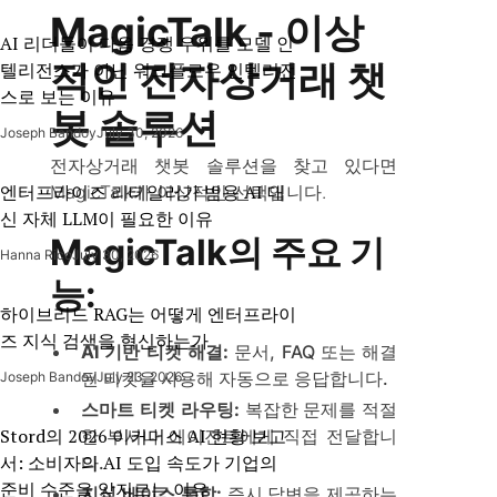
MagicTalk - 이상
AI 리더들이 다음 경쟁 우위를 모델 인
적인 전자상거래 챗
텔리전스가 아닌 워크플로우 인텔리전
스로 보는 이유
봇 솔루션
Joseph Bandoy
July 30, 2026
전자상거래 챗봇 솔루션을 찾고 있다면
엔터프라이즈 리테일러가 범용 AI 대
MagicTalk가 이상적인 선택입니다.
신 자체 LLM이 필요한 이유
MagicTalk의 주요 기
Hanna Rico
July 30, 2026
능:
하이브리드 RAG는 어떻게 엔터프라이
즈 지식 검색을 혁신하는가
AI 기반 티켓 해결:
문서, FAQ 또는 해결
된 티켓을 사용해 자동으로 응답합니다.
Joseph Bandoy
July 23, 2026
스마트 티켓 라우팅:
복잡한 문제를 적절
Stord의 2026 이커머스 AI 현황 보고
한 부서나 에이전트에게 직접 전달합니
서: 소비자의 AI 도입 속도가 기업의
다.
준비 수준을 앞지르는 이유
지식 베이스 통합:
즉시 답변을 제공하는