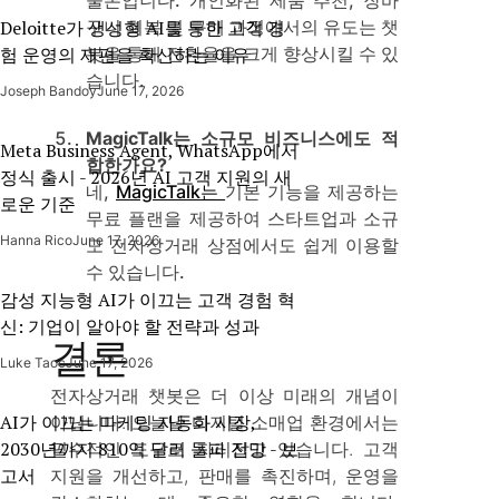
구니 회복 및 구매 과정에서의 유도는 챗
Deloitte가 생성형 AI를 통한 고객 경
봇을 통해 전환율을 크게 향상시킬 수 있
험 운영의 재편을 확신하는 이유
습니다.
Joseph Bandoy
June 17, 2026
MagicTalk는 소규모 비즈니스에도 적
Meta Business Agent, WhatsApp에서
합한가요?
정식 출시 - 2026년 AI 고객 지원의 새
네,
MagicTalk는
기본 기능을 제공하는
로운 기준
무료 플랜을 제공하여 스타트업과 소규
Hanna Rico
June 17, 2026
모 전자상거래 상점에서도 쉽게 이용할
수 있습니다.
감성 지능형 AI가 이끄는 고객 경험 혁
신: 기업이 알아야 할 전략과 성과
결론
Luke Taoc
June 17, 2026
전자상거래 챗봇은 더 이상 미래의 개념이
AI가 이끄는 마케팅 자동화 시장,
아닙니다. 오늘날 디지털 소매업 환경에서는
2030년까지 810억 달러 돌파 전망 - 보
필수적인 도구로 자리잡고 있습니다. 고객
고서
지원을 개선하고, 판매를 촉진하며, 운영을