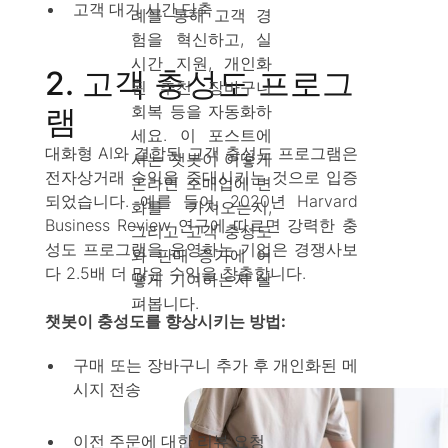
고객 대기 시간 단축
례를 통해 고객 경
험을 혁신하고, 실
시간 지원, 개인화
2. 고객 충성도 프로그
된 추천, 장바구니
회복 등을 자동화하
램
세요. 이 포스트에
대화형 AI와 결합된 고객 충성도 프로그램은
서는 챗봇이 어떻게
전자상거래 수익을 증대시키는 것으로 입증
온라인 소매업에 변
되었습니다. 예를 들어, 2020년 Harvard
화를 가져오는지,
Business Review 연구에 따르면 강력한 충
그리고 고객 충성도
성도 프로그램을 운영하는 기업은 경쟁사보
와 판매 증가에 어
다 2.5배 더 많은 수익을 창출합니다.
떻게 기여하는지 살
펴봅니다.
챗봇이 충성도를 향상시키는 방법:
구매 또는 장바구니 추가 후 개인화된 메
시지 전송
이전 주문에 대한 리뷰 요청