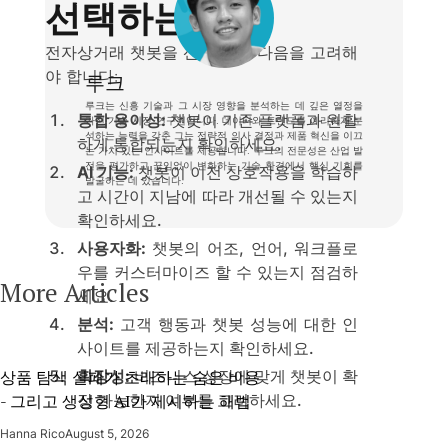
선택하는 방법
전자상거래 챗봇을 선택할 때 다음을 고려해
야 합니다:
루크
루크는 신흥 기술과 그 시장 영향을 분석하는 데 깊은 열정을
통합 용이성:
챗봇이 기존 플랫폼과 원활
가진 기술 시장 연구원입니다. 데이터와 트렌드를 예리하게 분
석하는 능력을 갖춘 그는 전략적 의사 결정과 제품 혁신을 이끄
하게 통합되는지 확인하세요.
는 가치 있는 인사이트를 제공합니다. 루크의 전문성은 산업 발
전을 평가하고 끊임없이 변화하는 기술 환경에서 핵심 기회를
AI 기능:
챗봇이 이전 상호작용을 학습하
발굴하는 데 있습니다.
고 시간이 지남에 따라 개선될 수 있는지
확인하세요.
사용자화:
챗봇의 어조, 언어, 워크플로
우를 커스터마이즈 할 수 있는지 점검하
More Articles
세요.
분석:
고객 행동과 챗봇 성능에 대한 인
사이트를 제공하는지 확인하세요.
확장성:
비즈니스 성장에 맞게 챗봇이 확
상품 탐색 실패가 초래하는 숨은 비용
장 가능한지 여부를 고려하세요.
- 그리고 생성형 AI가 제시하는 해법
Hanna Rico
August 5, 2026