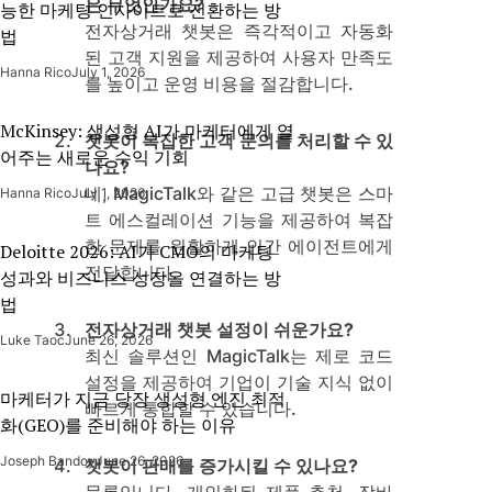
은 무엇인가요?
능한 마케팅 인사이트로 전환하는 방
전자상거래 챗봇은 즉각적이고 자동화
법
된 고객 지원을 제공하여 사용자 만족도
Hanna Rico
July 1, 2026
를 높이고 운영 비용을 절감합니다.
McKinsey: 생성형 AI가 마케터에게 열
챗봇이 복잡한 고객 문의를 처리할 수 있
어주는 새로운 수익 기회
나요?
네, MagicTalk와 같은 고급 챗봇은 스마
Hanna Rico
July 1, 2026
트 에스컬레이션 기능을 제공하여 복잡
한 문제를 원활하게 인간 에이전트에게
Deloitte 2026: AI가 CMO의 마케팅
전달합니다.
성과와 비즈니스 성장을 연결하는 방
법
전자상거래 챗봇 설정이 쉬운가요?
Luke Taoc
June 26, 2026
최신 솔루션인 MagicTalk는 제로 코드
설정을 제공하여 기업이 기술 지식 없이
마케터가 지금 당장 생성형 엔진 최적
빠르게 통합할 수 있습니다.
화(GEO)를 준비해야 하는 이유
Joseph Bandoy
June 26, 2026
챗봇이 판매를 증가시킬 수 있나요?
물론입니다. 개인화된 제품 추천, 장바