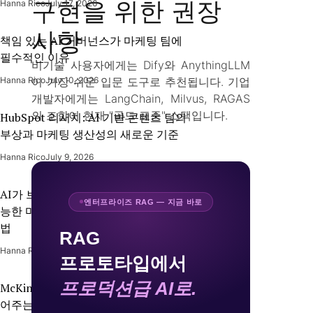
구현을 위한 권장
Hanna Rico
July 17, 2026
사항
책임 있는 AI 거버넌스가 마케팅 팀에
필수적인 이유
비기술 사용자에게는 Dify와 AnythingLLM
이 가장 쉬운 입문 도구로 추천됩니다. 기업
Hanna Rico
July 10, 2026
개발자에게는 LangChain, Milvus, RAGAS
의 조합이 현재 "골드 표준" 스택입니다.
HubSpot 리서치: AI 기반 콘텐츠 팀의
부상과 마케팅 생산성의 새로운 기준
Hanna Rico
July 9, 2026
AI가 브랜드의 고객 데이터를 실행 가
엔터프라이즈 RAG — 지금 바로
능한 마케팅 인사이트로 전환하는 방
법
RAG
Hanna Rico
July 1, 2026
프로토타입에서
프로덕션급 AI로.
McKinsey: 생성형 AI가 마케터에게 열
어주는 새로운 수익 기회