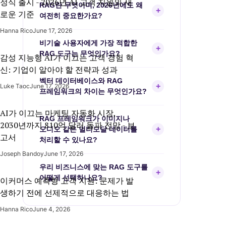
정식 출시 - 2026년 AI 고객 지원의 새
RAG란 무엇이며, 2026년에도 왜
+
로운 기준
여전히 중요한가요?
Hanna Rico
June 17, 2026
RAG는 LLM을 외부 지식 소스에
비기술 사용자에게 가장 적합한
연결하여 더 정확하고 맥락 인식 가능한
+
RAG 도구는 무엇인가요?
감성 지능형 AI가 이끄는 고객 경험 혁
응답을 제공합니다. Llama 4의 1천만
신: 기업이 알아야 할 전략과 성과
토큰 컨텍스트 윈도우에도 불구하고,
Dify가 비주얼 워크플로우 편집기와
벡터 데이터베이스와 RAG
RAG는 자원 효율성·검증 가능한 데이터
Backend-as-a-Service 모델로 최우선
+
Luke Taoc
June 17, 2026
프레임워크의 차이는 무엇인가요?
기반 환각 감소·재훈련 없는 실시간
추천됩니다. 그 외에 로컬 데스크탑
업데이트 측면에서 여전히 필수입니다.
시작이 쉬운 AnythingLLM, 출처가
Milvus나 Pinecone 같은 벡터
AI가 이끄는 마케팅 자동화 시장,
RAG 프레임워크가 이미지나
보이는 사용자 친화적 웹 인터페이스의
데이터베이스는 임베딩 벡터를
2030년까지 810억 달러 돌파 전망 - 보
+
오디오 같은 멀티모달 데이터를
Verba, 문서 수집이 간편한
효율적으로 인덱싱하고 검색하는 특화
고서
처리할 수 있나요?
NotebookLM도 좋은 선택입니다.
저장 시스템입니다. LangChain이나
Joseph Bandoy
June 17, 2026
LlamaIndex 같은 RAG 프레임워크는
네 — 2026년의 여러 프레임워크가
우리 비즈니스에 맞는 RAG 도구를
문서 처리·임베딩 생성·검색 관리·최종
멀티모달 수집을 위해 설계되었습니다.
+
어떻게 선택하나요?
이커머스 예측형 고객 지원: 문제가 발
LLM 통합을 포함한 전체
LlamaIndex, txtai, R2R은 텍스트·
생하기 전에 선제적으로 대응하는 법
오케스트레이션 파이프라인을
이미지·오디오 파일을 통합 파이프라인
목표에 따라 달라집니다. 구현
제공합니다.
내에서 처리하는 능력으로 특히
용이성에는 Dify나 AnythingLLM, PDF
Hanna Rico
June 4, 2026
주목받습니다.
표 같은 복잡한 문서 파싱에는