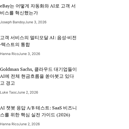
RAGFlow나 LLMWare, 프로덕션
eBay는 어떻게 자동화와 AI로 고객 서
규모에는
비스를 혁신했는가
Milvus·Haystack·LangChain을
Joseph Bandoy
June 3, 2026
선택하세요. 항상 소규모 "골든 셋"
문서로 검색 품질을 먼저 테스트한 후
확장하세요.
고객 서비스의 멀티모달 AI: 음성·비전
·텍스트의 통합
Hanna Rico
June 3, 2026
Goldman Sachs, 클라우드 대기업들이
AI에 전체 현금흐름을 쏟아붓고 있다
고 경고
Luke Taoc
June 2, 2026
AI 챗봇 응답 A/B 테스트: SaaS 비즈니
스를 위한 핵심 실전 가이드 (2026)
Hanna Rico
June 2, 2026