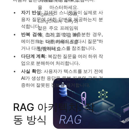
Generation (RAG)
을 마스터하세요.
자기 반성
: 검색된 스니펫들이 실제로 사
Agentic RAG,
용자 질문에 대한 답변을 제공하는지 분
LangChain, Dify와
석합니다.
같은 주요 프레임워
반복 검색
: 초기 검색이 불충분한 경우,
크, 그리고 고급 벡
에이전트는 다른 키워드로 "다시 질문"하
터 데이터베이스를
거나 다른 데이터 소스를 참조합니다.
탐험하세요.
다단계 계획
: 복잡한 질문을 여러 하위 작
업으로 분해하여 처리합니다.
사실 확인
: 사용자가 텍스트를 보기 전에
AI가 생성한 응답을 원본 자료와 교차 검
증하여 잘못된 정보를 제거합니다.
RAG 아키텍처: 작
동 방식