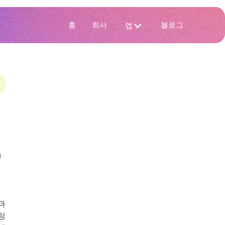
홈
회사
블로그
앱
)
과
팅