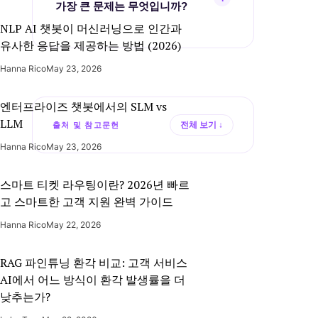
가장 큰 문제는 무엇입니까?
조직 지원 체계를 앞지르고 있습니다.
NLP AI 챗봇이 머신러닝으로 인간과
개인 생산성 향상을 전사적 성과로
유사한 응답을 제공하는 방법 (2026)
연결하지 못하는 점입니다. ROI 측정,
Hanna Rico
May 23, 2026
데이터 거버넌스, 레거시 시스템 통합이
핵심 과제로 지목됩니다.
엔터프라이즈 챗봇에서의 SLM vs
LLM
전체 보기
↓
출처 및 참고문헌
Hanna Rico
May 23, 2026
Azumo — AI 직장 통계 2026
→
AZ
Azumo · 2026
스마트 티켓 라우팅이란? 2026년 빠르
McKinsey — AI 현황 보고서
고 스마트한 고객 지원 완벽 가이드
→
2025
MC
McKinsey & Company
Hanna Rico
May 22, 2026
Writer — 2026 엔터프라이즈 AI
RAG 파인튜닝 환각 비교: 고객 서비스
→
도입 조사
WR
Writer · 2026
AI에서 어느 방식이 환각 발생률을 더
낮추는가?
애틀란타 연방준비은행 — AI 및
→