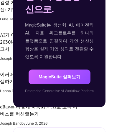
감성 지능형 AI가 이끄는 고객 경험 혁
신으로.
신: 기업이 알아야 할 전략과 성과
Luke Taoc
June 17, 2026
MagicSuite는 생성형 AI, 에이전틱
AI, 자율 워크플로우를 하나의
AI가 이끄는 마케팅 자동화 시장,
플랫폼으로 연결하여 개인 생산성
2030년까지 810억 달러 돌파 전망 - 보
고서
향상을 실제 기업 성과로 전환할 수
있도록 지원합니다.
Joseph Bandoy
June 17, 2026
이커머스 예측형 고객 지원: 문제가 발
MagicSuite 살펴보기
생하기 전에 선제적으로 대응하는 법
Hanna Rico
June 4, 2026
Enterprise Generative AI Workflow Platform
eBay는 어떻게 자동화와 AI로 고객 서
비스를 혁신했는가
Joseph Bandoy
June 3, 2026