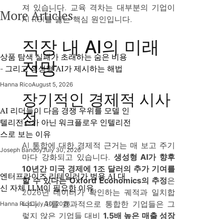
져 있습니다. 교육 격차는 대부분의 기업이
More Articles
AI ROI를 잃는 핵심 원인입니다.
직장 내 AI의 미래
상품 탐색 실패가 초래하는 숨은 비용
전망
- 그리고 생성형 AI가 제시하는 해법
Hanna Rico
August 5, 2026
장기적인 경제적 시사
AI 리더들이 다음 경쟁 우위를 모델 인
점
텔리전스가 아닌 워크플로우 인텔리전
스로 보는 이유
AI 통합에 대한 경제적 근거는 매 보고 주기
Joseph Bandoy
July 30, 2026
마다 강화되고 있습니다.
생성형 AI가 향후
10년간 미국 경제에 1조 달러의 추가 기여를
엔터프라이즈 리테일러가 범용 AI 대
할 수 있다는 Oxford Economics의 추정
은
신 자체 LLM이 필요한 이유
2026년 데이터가 확인하는 궤적과 일치합
니다. AI를 효과적으로 통합한 기업들은 그
Hanna Rico
July 30, 2026
렇지 않은 기업들 대비
1.5배 높은 매출 성장