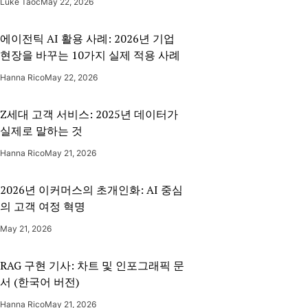
기업 임원 조사
FR
Luke Taoc
May 22, 2026
Atlanta Fed · 2026
에이전틱 AI 활용 사례: 2026년 기업
Gallup — 직장 AI 트렌드
→
GP
현장을 바꾸는 10가지 실제 적용 사례
Gallup · Q4 2025
Hanna Rico
May 22, 2026
SHRM — HR 내 AI 현황 2026
→
SH
SHRM
Z세대 고객 서비스: 2025년 데이터가
ManpowerGroup — 글로벌
실제로 말하는 것
→
인재 바로미터 2026
MP
ManpowerGroup
Hanna Rico
May 21, 2026
NVIDIA — AI 현황 보고서 2026
→
NV
2026년 이커머스의 초개인화: AI 중심
NVIDIA
의 고객 여정 혁명
Gartner — 에이전틱 AI 전망
May 21, 2026
→
2025/2026
GT
Gartner
RAG 구현 기사: 차트 및 인포그래픽 문
Morgan Stanley — AI 도입 조사
서 (한국어 버전)
→
MS
Morgan Stanley
Hanna Rico
May 21, 2026