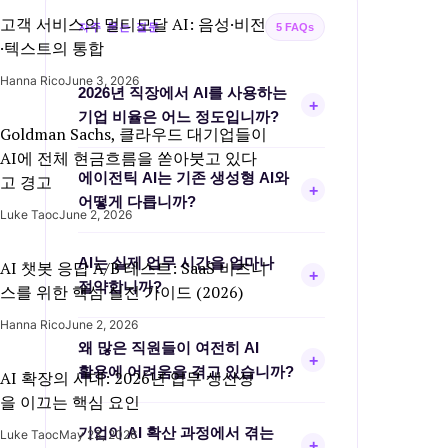
고객 서비스의 멀티모달 AI: 음성·비전
자주 묻는 질문
5 FAQs
·텍스트의 통합
Hanna Rico
June 3, 2026
2026년 직장에서 AI를 사용하는
+
기업 비율은 어느 정도입니까?
Goldman Sachs, 클라우드 대기업들이
AI에 전체 현금흐름을 쏟아붓고 있다
Azumo의 2026 AI 직장 통계에 따르면
에이전틱 AI는 기존 생성형 AI와
고 경고
현재 91%의 기업이 최소 한 가지
+
어떻게 다릅니까?
영역에서 AI를 활용하고 있으며, AI는
Luke Taoc
June 2, 2026
이미 핵심 운영 인프라 단계에
에이전틱 AI는 단순 응답 생성이 아니라
진입했습니다.
AI는 실제 업무 시간을 얼마나
AI 챗봇 응답 A/B 테스트: SaaS 비즈니
계획, 의사결정, 다단계 작업 실행까지
+
절약합니까?
스를 위한 핵심 실전 가이드 (2026)
자율적으로 수행하는 시스템입니다.
Hanna Rico
June 2, 2026
연방준비은행 연구에 따르면 생성형
왜 많은 직원들이 여전히 AI
AI는 평균적으로 전체 근무 시간의 5.4%
+
활용에 어려움을 겪고 있습니까?
AI 확장의 시대: 2026년 업무 생산성
를 절약하며, 이는 월 1일 이상의 업무
을 이끄는 핵심 요인
시간 절감 효과와 동일합니다.
가장 큰 원인은 교육 부족과 명확한
기업이 AI 확산 과정에서 겪는
Luke Taoc
May 23, 2026
조직 전략 부재입니다. AI 도입 속도가
+