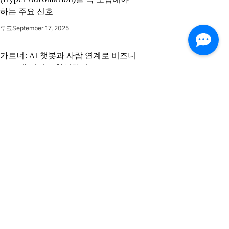
하는 주요 신호
루크
September 17, 2025
가트너: AI 챗봇과 사람 연계로 비즈니
스 고객 서비스 혁신하기
루크
September 3, 2025
고객 서비스 담당자 vs AI 에이전트:
누가 더 나을까?
Hanna Rico
September 3, 2025
규칙 기반 챗봇 vs AI 챗봇: 차이점과
경제적 고려사항
하나
August 22, 2025
고객 서비스를 위한 ChatGPT 사용법