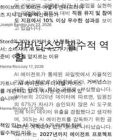
이 기대되며, 강력한 인간-AI 협업을 실현하
하이브리드 RAG는 어떻게 엔터프라이
는 기업들은 경쟁사 대비
직원 유지 및 참여
즈 지식 검색을 혁신하는가
도 지표에서 10% 이상 우수한 성과
를 보이
Joseph Bandoy
July 23, 2026
고 있습니다.
Stord의 2026 이커머스 AI 현황 보고
거버넌스의 필수적 역
서: 소비자의 AI 도입 속도가 기업의
할
준비 수준을 앞지르는 이유
Hanna Rico
July 17, 2026
AI 에이전트가 통제된 파일럿에서 자율적인
기업 시스템으로 이동함에 따라,
거버넌스
는
가트너: AI 에이전트가 디지털 커머스
다음 단계의 핵심 과제로 부상했습니다.
를 개편하고 있다. 귀사는 준비되어 있
Writer의 2026년 데이터에 따르면, 임원진
습니까?
의 67%가 자사가 승인되지 않은 AI 도구로
Hanna Rico
July 17, 2026
인해 이미 데이터 유출을 경험했다고 생각하
며, 36%는 AI 에이전트를 감독하기 위한 공
책임 있는 AI 거버넌스가 마케팅 팀에
식적인 계획조차 없는 것으로 나타났습니다.
필수적인 이유
Gartner는
2027년까지 에이전트 프로젝트