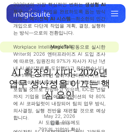
2026년의 가장 핵심적인 변화는
생성형 AI
도구
—인간이 작업을 완료하도록 돕는 방식
—에서
에이전틱 AI 시스템
—최소한의 인간
개입으로 다단계 작업을 계획, 결정, 실행하
는 방식—으로의 전환입니다.
MagicTalk
Workplace Intelligence와 공동으로 실시한
Writer의 2026 엔터프라이즈 AI 도입 조사
에 따르면, 임원진의 97%가 자사가 지난 1년
내 AI 에이전트를 도입했다고 응답했습니다.
AI 확장의 시대: 2026년
Gartner는 2026년 말까지 엔터프라이즈 애
업무 생산성을 이끄는 핵
플리케이션의 40%에 작업별 AI 에이전트가
포함될 것으로 전망하고 있으며, IDC는 연말
심 요인
까지 기업용 업무 애플리케이션의 약 80%
에 AI 코파일럿이 내장되어 팀의 업무 방식,
의사결정, 실행 전반을 재편할 것으로 예상
May 22, 2026
합니다.
AI 도입률 91%에도
6
mins
79%의 기업이 확산
에이전틱 AI 시스템의 선도 도입 기업들은