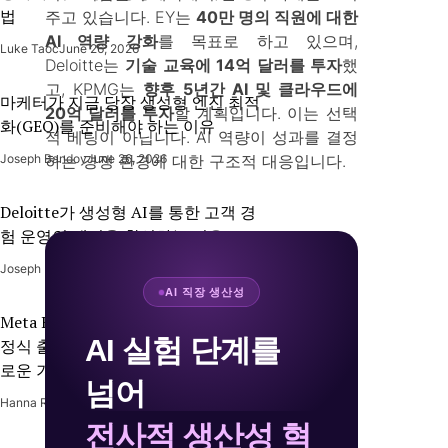
법
주고 있습니다. EY는
40만 명의 직원에 대한
AI 역량 강화
를 목표로 하고 있으며,
Luke Taoc
June 26, 2026
Deloitte는
기술 교육에 14억 달러를 투자
했
고, KPMG는
향후 5년간 AI 및 클라우드에
마케터가 지금 당장 생성형 엔진 최적
20억 달러를 투자
할 계획입니다. 이는 선택
화(GEO)를 준비해야 하는 이유
적 베팅이 아닙니다. AI 역량이 성과를 결정
Joseph Bandoy
June 26, 2026
하는 경쟁 환경에 대한 구조적 대응입니다.
Deloitte가 생성형 AI를 통한 고객 경
험 운영의 재편을 확신하는 이유
Joseph Bandoy
June 17, 2026
AI 직장 생산성
Meta Business Agent, WhatsApp에서
AI 실험 단계를
정식 출시 - 2026년 AI 고객 지원의 새
로운 기준
넘어
Hanna Rico
June 17, 2026
전사적 생산성 혁