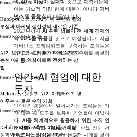
의 40% 이상이 실패
할 것으로 예측하는데,
Hanna Rico
July 10, 2026
이는 기술적 역량 한계 때문이 아니라
거버
넌스 및 통합 실패
때문입니다.
HubSpot 리서치: AI 기반 콘텐츠 팀의
부상과 마케팅 생산성의 새로운 기준
2027년까지
AI 관련 법률이 전 세계 경제의
Hanna Rico
July 9, 2026
약 50%를 규율
할 것으로 예상됩니다. 지금
거버넌스 프레임워크를 구축하는 조직들은
AI가 브랜드의 고객 데이터를 실행 가
의미 있는 컴플라이언스 경쟁 우위를 확보하
능한 마케팅 인사이트로 전환하는 방
게 됩니다.
법
인간-AI 협업에 대한
Hanna Rico
July 1, 2026
투자
McKinsey: 생성형 AI가 마케터에게 열
어주는 새로운 수익 기회
2026년 경쟁에서 앞서나가는 조직들은 가
Hanna Rico
July 1, 2026
장 많은 AI 도구를 보유한 기업들이 아닙니
다.
AI를 체계적으로 활용하기 위한 조직 인
Deloitte 2026: AI가 CMO의 마케팅
프라를 구축한 기업들
입니다. 주요 전문 서
성과와 비즈니스 성장을 연결하는 방
비스 기업들이 계속해서 선도적 사례를 보여