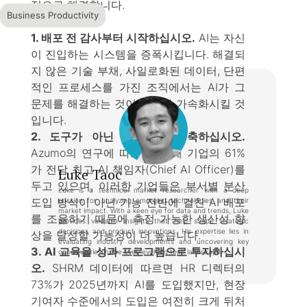
적으로 해결합니다.
Business Productivity
1. 배포 전 감사부터 시작하십시오.
AI는 자신
이 진입하는 시스템을 증폭시킵니다. 해결되
지 않은 기술 부채, 사일로화된 데이터, 단편
적인 프로세스를 가진 조직에서는 AI가 그
문제를 해결하는 것이 아니라 가속화시킬 것
입니다.
2. 도구가 아닌 시스템을 구축하십시오.
Azumo의 연구에 따르면, 현재 기업의 61%
가 전담 최고 AI 책임자(Chief AI Officer)를
Luke Taoc
두고 있으며, 이러한 기업들은 부서별 분산
Luke is a technical market researcher with a deep
도입 방식이 아닌 기능 전반에 걸친 AI 배포
passion for analyzing emerging technologies and their
market impact. With a keen eye for data and trends, Luke
를 조율하기 때문에 측정 가능한 생산성 향
provides valuable insights that help shape strategic
decisions and product innovations. His expertise lies in
상을 달성할 가능성이 더 높습니다.
evaluating industry developments and uncovering key
3. AI 교육을 성과 프로그램으로 투자하십시
opportunities in the ever-evolving tech landscape.
오.
SHRM 데이터에 따르면 HR 디렉터의
73%가 2025년까지 AI를 도입했지만, 현장
기여자 수준에서의 도입은 여전히 크게 뒤처