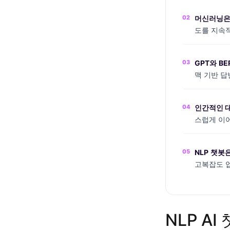
02
머신러닝은
도를 지속
03
GPT와 B
맥 기반 답
04
인간적인 
스럽게 이
05
NLP 챗봇
고복잡도 
NLP A